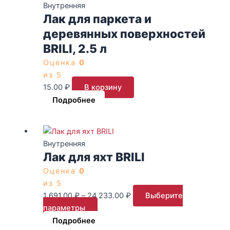
Внутренняя
Лак для паркета и
деревянных поверхностей
BRILI, 2.5 л
Оценка
0
из 5
15.00
₽
В корзину
Подробнее
Этот
Диапазон
товар
цен:
Внутренняя
Лак для яхт BRILI
имеет
1
несколько
691.00 ₽
Оценка
0
вариаций.
–
из 5
Опции
24
1 691.00
₽
–
24 233.00
₽
Выберите
можно
233.00 ₽
параметры
выбрать
Подробнее
на