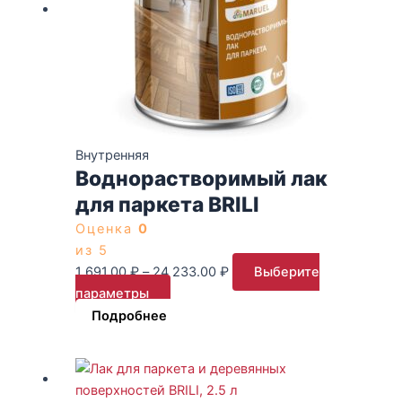
можно
233.00 ₽
выбрать
на
странице
товара.
Внутренняя
Воднорастворимый лак
для паркета BRILI
Оценка
0
из 5
1 691.00
₽
–
24 233.00
₽
Выберите
параметры
Подробнее