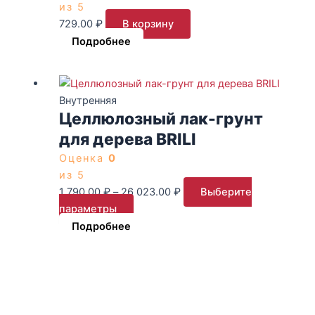
из 5
729.00
₽
В корзину
Подробнее
Этот
Диапазон
товар
цен:
Внутренняя
Целлюлозный лак-грунт
имеет
1
несколько
790.00 ₽
для дерева BRILI
вариаций.
–
Оценка
0
Опции
26
из 5
можно
023.00 ₽
1 790.00
₽
–
26 023.00
₽
Выберите
выбрать
параметры
на
Подробнее
странице
товара.